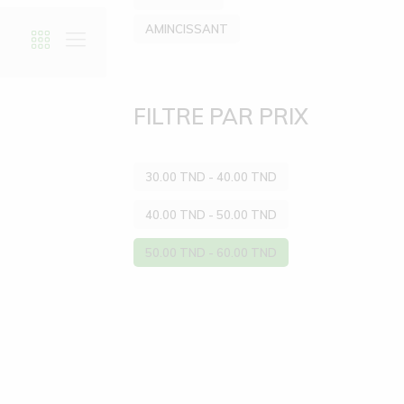
AMINCISSANT
FILTRE PAR PRIX
30.00
TND
-
40.00
TND
40.00
TND
-
50.00
TND
50.00
TND
-
60.00
TND