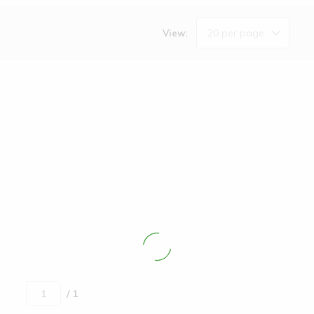
20 per page
View:
/ 1