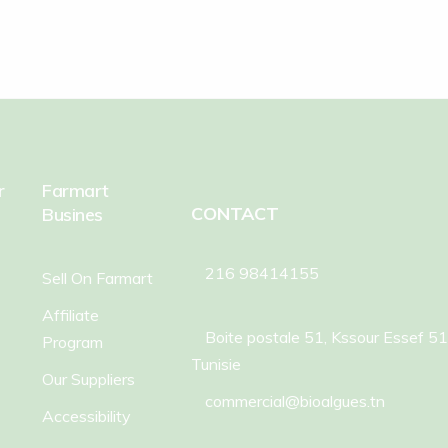
r
Farmart
CONTACT
Busines
216 98414155
Sell On Farmart
Affiliate
Boite postale 51, Kssour Essef 5
Program
Tunisie
Our Suppliers
commercial@bioalgues.tn
Accessibility