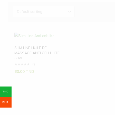
Default sorting
SLIM LINE HUILE DE
MASSAGE ANTI CELLULITE
60ML
(0)
60.00
TND
TND
EUR