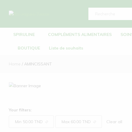
Bio-
Bio-
Algues-
Algues-
SPIRULINE
COMPLÉMENTS ALIMENTAIRES
SOIN
Tunisie
Tunisie
BOUTIQUE
Liste de souhaits
Home
AMINCISSANT
Your filters:
Min
50.00
TND
Max
60.00
TND
Clear all