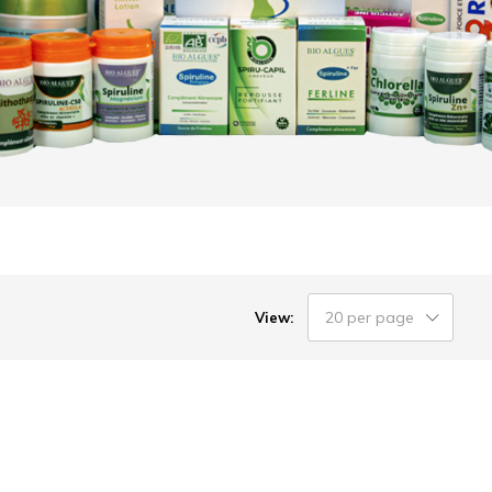
20 per page
View: