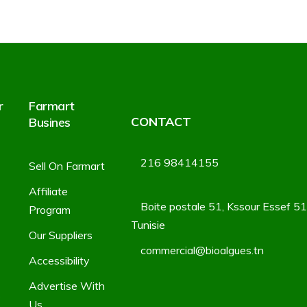
r
Farmart
CONTACT
Busines
216 98414155
Sell On Farmart
Affiliate
Boite postale 51, Kssour Essef 5
Program
Tunisie
Our Suppliers
commercial@bioalgues.tn
Accessibility
Advertise With
s
Us