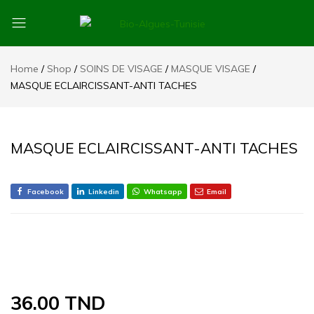
Bio-
Bio-
Algues-
Algues-
Home
Shop
SOINS DE VISAGE
MASQUE VISAGE
Tunisie
Tunisie
MASQUE ECLAIRCISSANT-ANTI TACHES
MASQUE ECLAIRCISSANT-ANTI TACHES
Facebook
Linkedin
Whatsapp
Email
36.00
TND